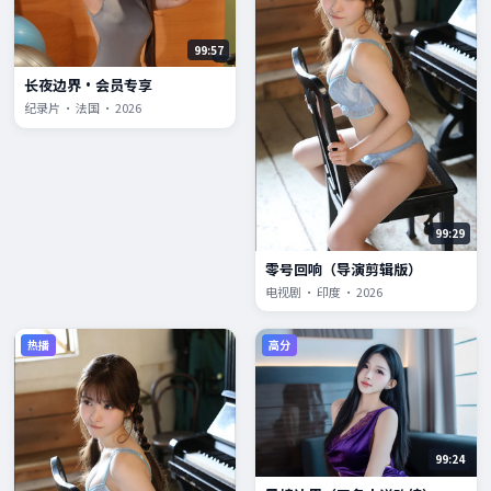
99:57
长夜边界·会员专享
纪录片 · 法国 · 2026
99:29
零号回响（导演剪辑版）
电视剧 · 印度 · 2026
热播
高分
99:24