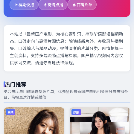
档期快报
高清点播
口碑片单
本站以「最新国产电影」为核心索引词，串联华语影坛档期动
态、口碑走向与高清片源信息；除院线新片外，亦收录热播剧
集、口碑综艺与精品动漫，提供清晰的片单分类、剧情梗概与
主创资料，支持多端流畅点播与检索。国产精品视频网内容仅
供学习交流，请遵守当地法律法规。
热门推荐
结合热度与口碑筛选华语片单，优先呈现
最新国产电影
相关高分与热播条
目，海报直达详情或播放
院线
独播