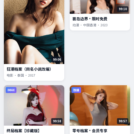
99:10
雾岛边界·限时免费
动漫 · 中国香港 · 2023
99:06
狂潮档案（同名小说改编）
电影 · 泰国 · 2017
IMAX
独播
99:58
99:57
终局档案【珍藏版】
零号档案·会员专享