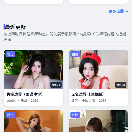
更多热播 →
最近更新
按上架时间梳理片库动态，优先展示
最新国产电影
及关联华语内容的近期
更新
杜比
院线
99:27
99:08
失控边界（国语中字）
无名边界【珍藏版】
纪录片 · 韩国 · 2026
综艺 · 中国大陆 · 2026
杜比
杜比