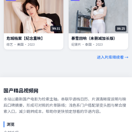
99:31
86:25
危城档案【纪念重映】
暴雪回响（未删减加长版）
综艺 · 美国 · 2023
纪录片 · 泰国 · 2023
进入片库继续看 →
国产精品视频网
本站以最新国产电影为检索主轴，串联华语档日历、片源清晰度说明与映
后口碑摘要，形成可对照的片单脉络；浅色系门户搭配渐变头图与聚合搜
索入口，减少跳转成本，帮助你更快锁定想看的华语内容。
浏览