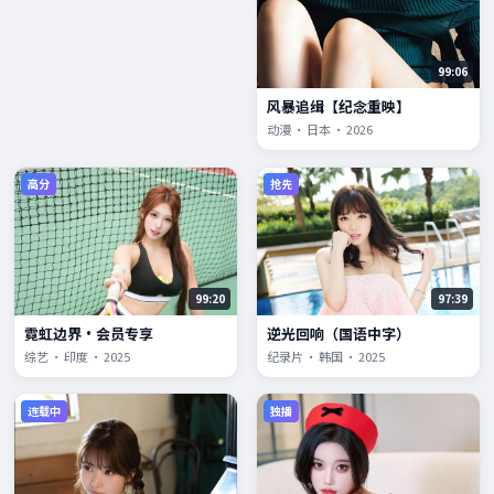
99:06
风暴追缉【纪念重映】
动漫 · 日本 · 2026
高分
抢先
99:20
97:39
霓虹边界·会员专享
逆光回响（国语中字）
综艺 · 印度 · 2025
纪录片 · 韩国 · 2025
连载中
独播