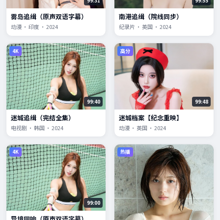
99:31
99:55
雾岛追缉（原声双语字幕）
南港追缉（院线同步）
动漫 · 印度 · 2024
纪录片 · 英国 · 2024
4K
高分
99:40
99:48
迷城追缉（完结全集）
迷城档案【纪念重映】
电视剧 · 韩国 · 2024
动漫 · 英国 · 2024
4K
热播
99:00
异境回响（原声双语字幕）