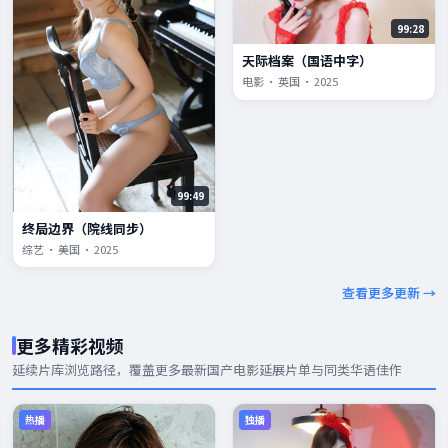
99:28
天际档案（国语中字）
电影 · 英国 · 2025
99:49
终局边界（院线同步）
综艺 · 美国 · 2025
查看更多更新 →
更多精彩视频
延续片库浏览路径，覆盖更多
最新国产电影
延展片单与同类华语佳作
热播
独播