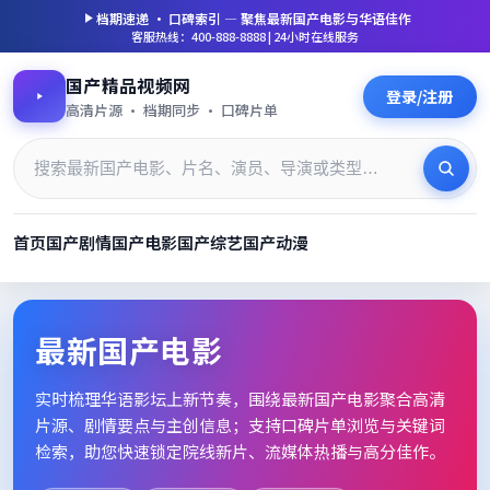
档期速递 · 口碑索引 — 聚焦
最新国产电影
与华语佳作
客服热线：400-888-8888 | 24小时在线服务
国产精品视频网
登录/注册
高清片源 · 档期同步 · 口碑片单
首页
国产剧情
国产电影
国产综艺
国产动漫
最新国产电影_高清片单档期速
最新国产电影
实时梳理华语影坛上新节奏，围绕
最新国产电影
聚合高清
片源、剧情要点与主创信息；支持口碑片单浏览与关键词
检索，助您快速锁定院线新片、流媒体热播与高分佳作。