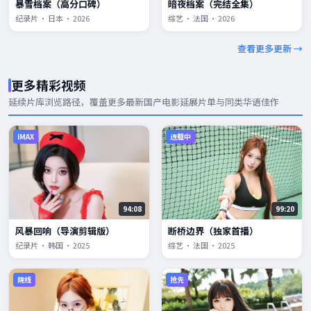
暴雪档案（高分口碑）
暗夜档案（完结全集）
纪录片 · 日本 · 2026
综艺 · 法国 · 2026
查看更多更新 →
更多精彩视频
延续片库浏览路径，覆盖更多
最新国产电影
延展片单与同类华语佳作
IMAX
连载中
94:08
99:20
风暴回响（导演剪辑版）
断桥边界（独家首播）
纪录片 · 韩国 · 2025
综艺 · 法国 · 2025
院线
抢先