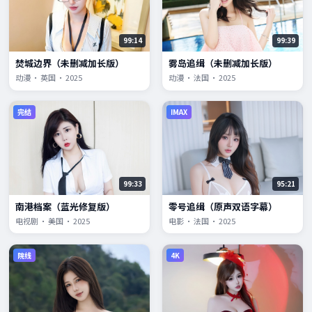
99:14
99:39
焚城边界（未删减加长版）
雾岛追缉（未删减加长版）
动漫 · 英国 · 2025
动漫 · 法国 · 2025
完结
IMAX
99:33
95:21
南港档案（蓝光修复版）
零号追缉（原声双语字幕）
电视剧 · 美国 · 2025
电影 · 法国 · 2025
院线
4K