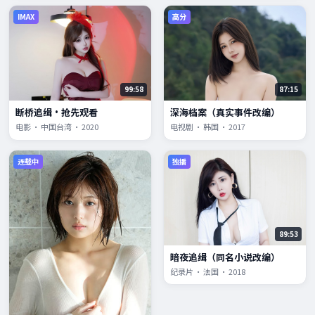
IMAX
高分
99:58
87:15
断桥追缉·抢先观看
深海档案（真实事件改编）
电影 · 中国台湾 · 2020
电视剧 · 韩国 · 2017
连载中
独播
89:53
暗夜追缉（同名小说改编）
纪录片 · 法国 · 2018