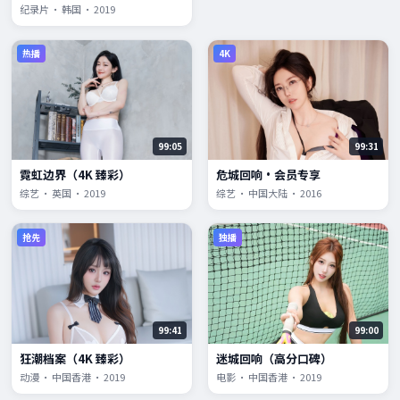
纪录片 · 韩国 · 2019
热播
4K
99:05
99:31
霓虹边界（4K 臻彩）
危城回响·会员专享
综艺 · 英国 · 2019
综艺 · 中国大陆 · 2016
抢先
独播
99:41
99:00
狂潮档案（4K 臻彩）
迷城回响（高分口碑）
动漫 · 中国香港 · 2019
电影 · 中国香港 · 2019