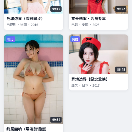
99:19
99:22
危城边界（院线同步）
零号档案·会员专享
电视剧 · 法国 · 2016
电影 · 泰国 · 2023
杜比
完结
86:48
异境边界【纪念重映】
综艺 · 日本 · 2017
99:32
终局回响（导演剪辑版）