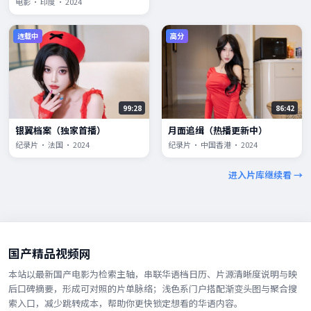
电影 · 印度 · 2024
连载中
高分
99:28
86:42
银翼档案（独家首播）
月面追缉（热播更新中）
纪录片 · 法国 · 2024
纪录片 · 中国香港 · 2024
进入片库继续看 →
国产精品视频网
本站以最新国产电影为检索主轴，串联华语档日历、片源清晰度说明与映
后口碑摘要，形成可对照的片单脉络；浅色系门户搭配渐变头图与聚合搜
索入口，减少跳转成本，帮助你更快锁定想看的华语内容。