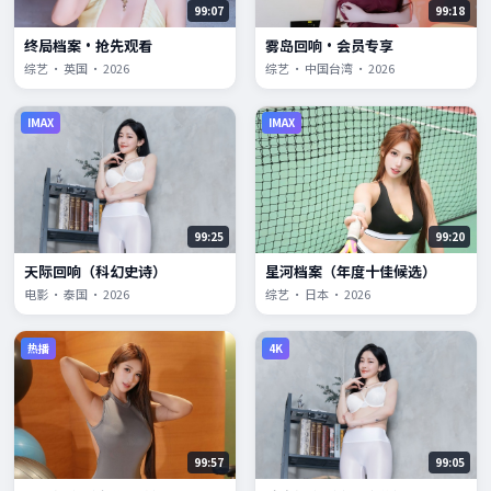
99:07
99:18
终局档案·抢先观看
雾岛回响·会员专享
综艺 · 英国 · 2026
综艺 · 中国台湾 · 2026
IMAX
IMAX
99:25
99:20
天际回响（科幻史诗）
星河档案（年度十佳候选）
电影 · 泰国 · 2026
综艺 · 日本 · 2026
热播
4K
99:57
99:05