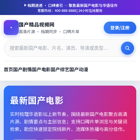
档期速递 · 口碑索引 — 聚焦
最新国产电影
与华语佳作
客服热线：400-888-8888 | 24小时在线服务
国产精品视频网
登录/注册
高清片源 · 档期同步 · 口碑片单
首页
国产剧情
国产电影
国产综艺
国产动漫
最新国产电影_高清片单档期速
最新国产电影
实时梳理华语影坛上新节奏，围绕
最新国产电影
聚合高清
片源、剧情要点与主创信息；支持口碑片单浏览与关键词
检索，助您快速锁定院线新片、流媒体热播与高分佳作。