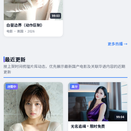
99:03
白昼边界（动作巨制）
电影 · 英国 · 2026
更多热播 →
最近更新
按上架时间梳理片库动态，优先展示
最新国产电影
及关联华语内容的近期
更新
连载中
高分
99:04
无名追缉·限时免费