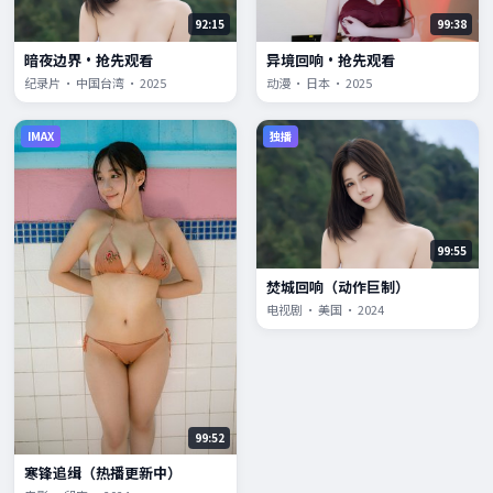
92:15
99:38
暗夜边界·抢先观看
异境回响·抢先观看
纪录片 · 中国台湾 · 2025
动漫 · 日本 · 2025
IMAX
独播
99:55
焚城回响（动作巨制）
电视剧 · 美国 · 2024
99:52
寒锋追缉（热播更新中）