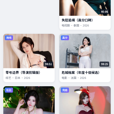
95:06
失控追缉（高分口碑）
电视剧 · 泰国 · 2026
院线
高分
99:51
99:25
零号边界（导演剪辑版）
危城档案（年度十佳候选）
综艺 · 日本 · 2026
电影 · 法国 · 2026
杜比
完结